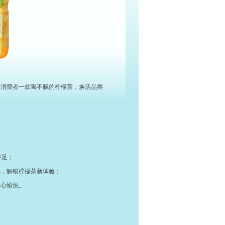
给消费者一款喝不腻的柠檬茶，焕活品类
香足；
腻，解锁柠檬茶新体验；
身心愉悦。