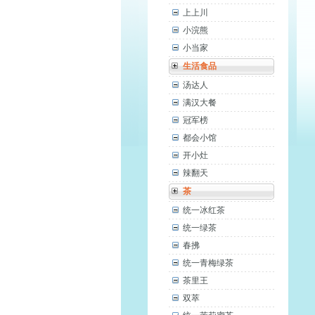
上上川
小浣熊
小当家
生活食品
汤达人
满汉大餐
冠军榜
都会小馆
开小灶
辣翻天
茶
统一冰红茶
统一绿茶
春拂
统一青梅绿茶
茶里王
双萃