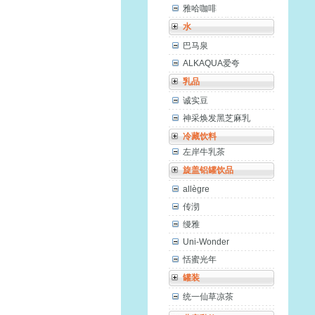
雅哈咖啡
水
巴马泉
ALKAQUA爱夸
乳品
诚实豆
神采焕发黑芝麻乳
冷藏饮料
左岸牛乳茶
旋盖铝罐饮品
allègre
传沏
缦雅
Uni-Wonder
恬蜜光年
罐装
统一仙草凉茶