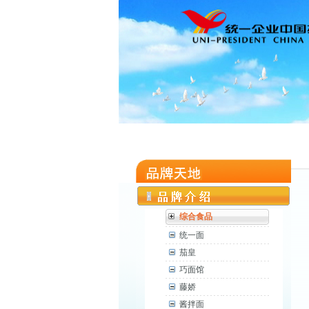
综合食品
统一面
茄皇
巧面馆
藤娇
酱拌面