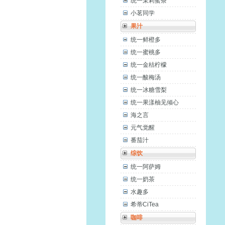
统一茉莉蜜茶
小茗同学
果汁
统一鲜橙多
统一蜜桃多
统一金桔柠檬
统一酸梅汤
统一冰糖雪梨
统一果漾柚见倾心
海之言
元气觉醒
番茄汁
综饮
统一阿萨姆
统一奶茶
水趣多
希蒂CiTea
咖啡