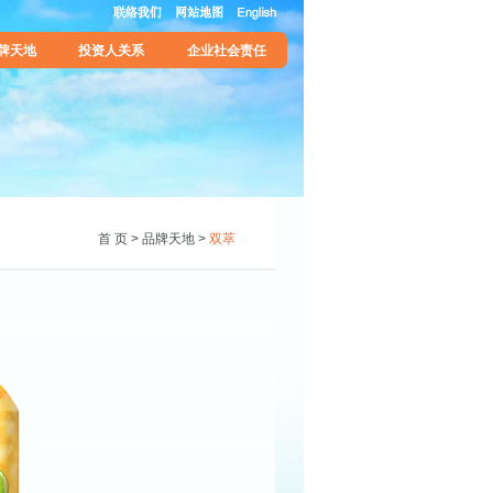
牌天地
投资人关系
企业社会责任
首 页
>
品牌天地
>
双萃