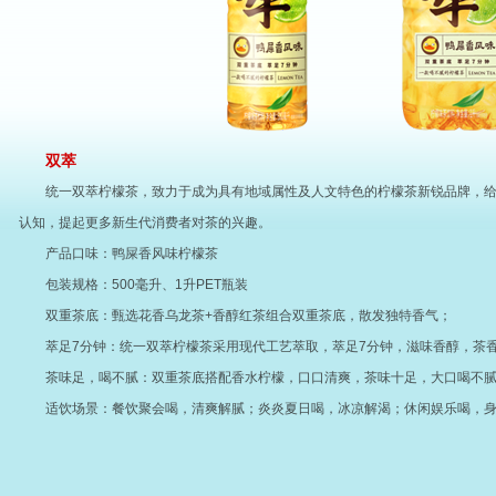
双萃
统一双萃柠檬茶，致力于成为具有地域属性及人文特色的柠檬茶新锐品牌，
认知，提起更多新生代消费者对茶的兴趣。
产品口味：鸭屎香风味柠檬茶
包装规格：500毫升、1升PET瓶装
双重茶底：甄选花香乌龙茶+香醇红茶组合双重茶底，散发独特香气；
萃足7分钟：统一双萃柠檬茶采用现代工艺萃取，萃足7分钟，滋味香醇，茶
茶味足，喝不腻：双重茶底搭配香水柠檬，口口清爽，茶味十足，大口喝不
适饮场景：餐饮聚会喝，清爽解腻；炎炎夏日喝，冰凉解渴；休闲娱乐喝，