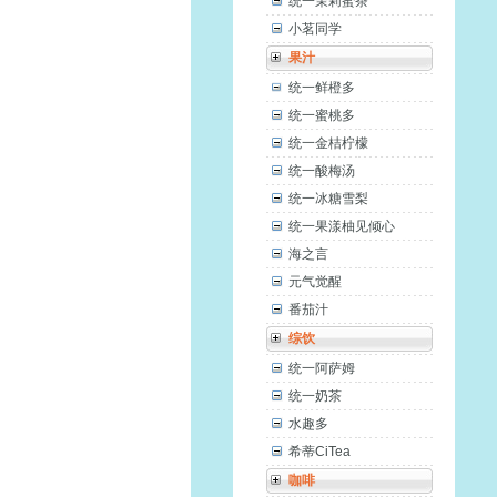
统一茉莉蜜茶
小茗同学
果汁
统一鲜橙多
统一蜜桃多
统一金桔柠檬
统一酸梅汤
统一冰糖雪梨
统一果漾柚见倾心
海之言
元气觉醒
番茄汁
综饮
统一阿萨姆
统一奶茶
水趣多
希蒂CiTea
咖啡