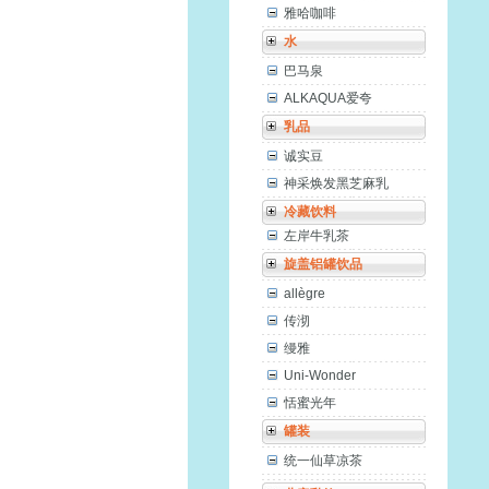
雅哈咖啡
水
巴马泉
ALKAQUA爱夸
乳品
诚实豆
神采焕发黑芝麻乳
冷藏饮料
左岸牛乳茶
旋盖铝罐饮品
allègre
传沏
缦雅
Uni-Wonder
恬蜜光年
罐装
统一仙草凉茶