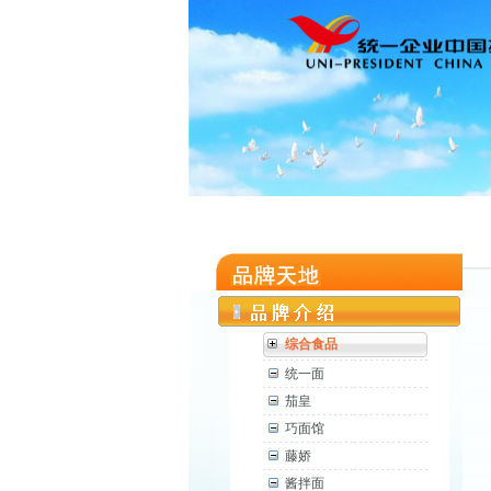
综合食品
统一面
茄皇
巧面馆
藤娇
酱拌面