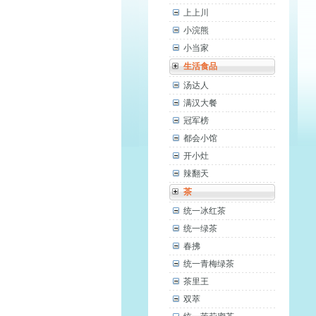
上上川
小浣熊
小当家
生活食品
汤达人
满汉大餐
冠军榜
都会小馆
开小灶
辣翻天
茶
统一冰红茶
统一绿茶
春拂
统一青梅绿茶
茶里王
双萃