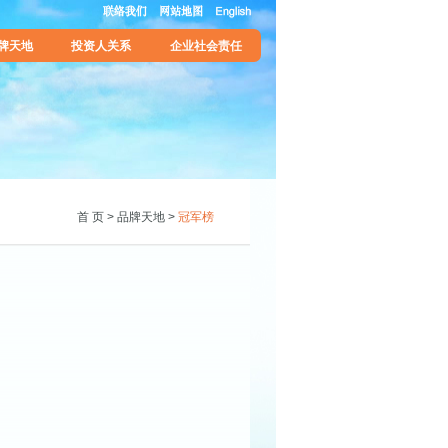
牌天地
投资人关系
企业社会责任
首 页
>
品牌天地
>
冠军榜