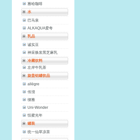
雅哈咖啡
水
巴马泉
ALKAQUA爱夸
乳品
诚实豆
神采焕发黑芝麻乳
冷藏饮料
左岸牛乳茶
旋盖铝罐饮品
allègre
传沏
缦雅
Uni-Wonder
恬蜜光年
罐装
统一仙草凉茶