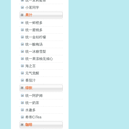
统一茉莉蜜茶
小茗同学
果汁
统一鲜橙多
统一蜜桃多
统一金桔柠檬
统一酸梅汤
统一冰糖雪梨
统一果漾柚见倾心
海之言
元气觉醒
番茄汁
综饮
统一阿萨姆
统一奶茶
水趣多
希蒂CiTea
咖啡