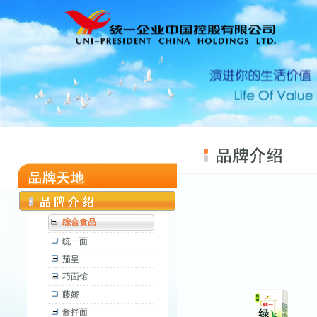
综合食品
统一面
茄皇
巧面馆
藤娇
酱拌面