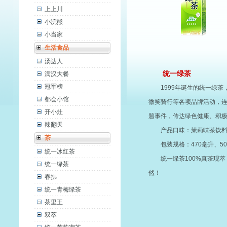
上上川
小浣熊
小当家
生活食品
汤达人
统一绿茶
满汉大餐
冠军榜
1999年诞生的统一绿
都会小馆
微笑骑行等各项品牌活动，连
开小灶
题事件，传达绿色健康、积极
辣翻天
产品口味：茉莉味茶饮
茶
包装规格：470毫升、50
统一冰红茶
统一绿茶100%真茶现
统一绿茶
然！
春拂
统一青梅绿茶
茶里王
双萃