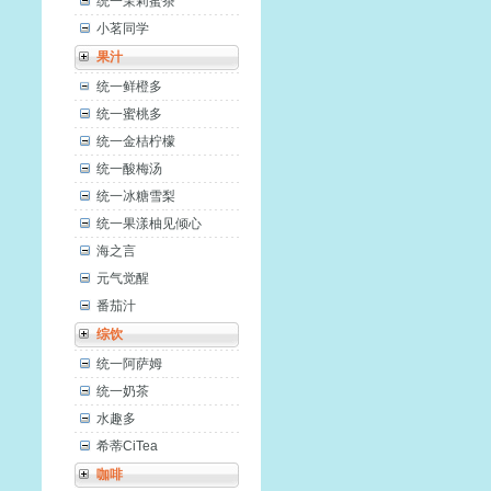
统一茉莉蜜茶
小茗同学
果汁
统一鲜橙多
统一蜜桃多
统一金桔柠檬
统一酸梅汤
统一冰糖雪梨
统一果漾柚见倾心
海之言
元气觉醒
番茄汁
综饮
统一阿萨姆
统一奶茶
水趣多
希蒂CiTea
咖啡