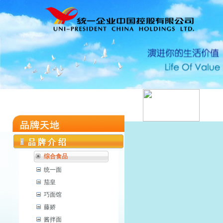
综合食品
统一面
茄皇
巧面馆
藤娇
酱拌面