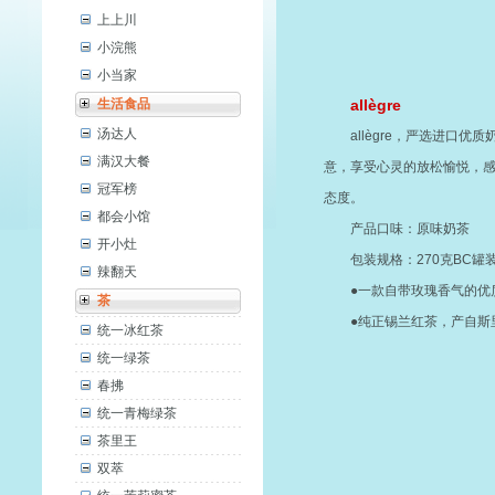
上上川
小浣熊
小当家
生活食品
allègre
汤达人
allègre，严选进
满汉大餐
意，享受心灵的放松愉悦，
冠军榜
态度。
都会小馆
产品口味：原味奶茶
开小灶
包装规格：270克BC罐
辣翻天
●一款自带玫瑰香气的优
茶
●纯正锡兰红茶，产自斯
统一冰红茶
统一绿茶
春拂
统一青梅绿茶
茶里王
双萃