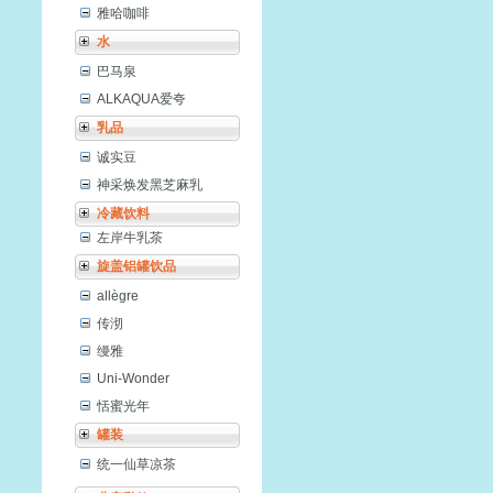
雅哈咖啡
水
巴马泉
ALKAQUA爱夸
乳品
诚实豆
神采焕发黑芝麻乳
冷藏饮料
左岸牛乳茶
旋盖铝罐饮品
allègre
传沏
缦雅
Uni-Wonder
恬蜜光年
罐装
统一仙草凉茶